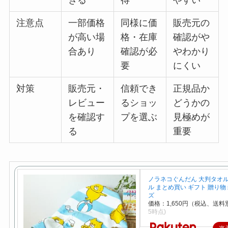
きる
得
やすい
注意点
一部価格
同様に価
販売元の
が高い場
格・在庫
確認がや
合あり
確認が必
やわかり
要
にくい
対策
販売元・
信頼でき
正規品か
レビュー
るショッ
どうかの
を確認す
プを選ぶ
見極めが
る
重要
ノラネコぐんだん 大判タオル
ル まとめ買い ギフト 贈り物
ズ
価格：1,650円（税込、送料別
5時点)