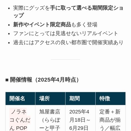
実際にグッズを
手に取って選べる期間限定ショ
ップ
新作やイベント限定商品
も多く登場
ファンにとっては見逃せないリアルイベント
過去にはアクセスの良い都市圏で開催実績あり
■ 開催情報（2025年4月時点）
開催名
場所
期間
特徴
ノラネ
旭屋書店
2025年4
定番＋新
コぐんだ
（ららぽ
月18日～
商品が揃
ん POP
ーと甲子
6月29日
う／幅広