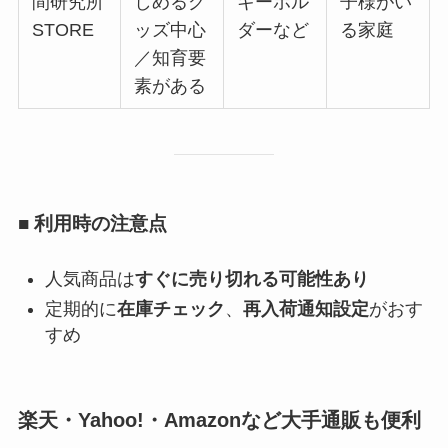
間研究所
しめるグ
キーホル
子様がい
STORE
ッズ中心
ダーなど
る家庭
／知育要
素がある
■ 利用時の注意点
人気商品は
すぐに売り切れる可能性あり
定期的に
在庫チェック
、
再入荷通知設定
がおす
すめ
楽天・Yahoo!・Amazonなど大手通販も便利