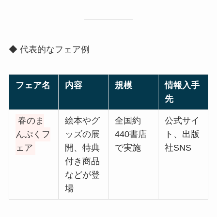
◆ 代表的なフェア例
フェア名
内容
規模
情報入手
先
春のま
絵本やグ
全国約
公式サイ
んぷくフ
ッズの展
440書店
ト、出版
ェア
開、特典
で実施
社SNS
付き商品
などが登
場