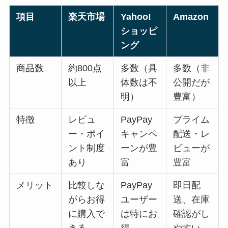
項目
楽天市場
Yahoo!
Amazon
ショッピ
ング
商品数
約800点
多数（具
多数（非
以上
体数は不
公開だが
明）
豊富）
特徴
レビュ
PayPay
プライム
ー・ポイ
キャンペ
配送・レ
ント制度
ーンが豊
ビューが
あり
富
豊富
メリット
比較しな
PayPay
即日配
がらお得
ユーザー
送、在庫
に購入で
は特にお
確認がし