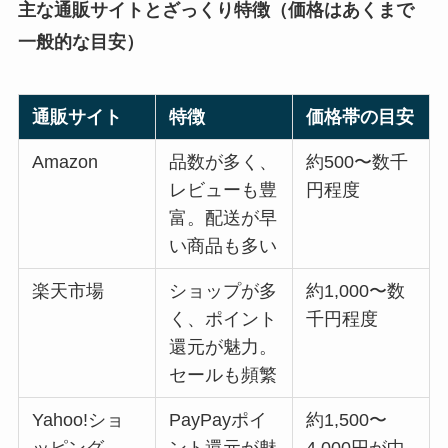
主な通販サイトとざっくり特徴（価格はあくまで
一般的な目安）
通販サイト
特徴
価格帯の目安
Amazon
品数が多く、
約500〜数千
レビューも豊
円程度
富。配送が早
い商品も多い
楽天市場
ショップが多
約1,000〜数
く、ポイント
千円程度
還元が魅力。
セールも頻繁
Yahoo!ショ
PayPayポイ
約1,500〜
ッピング
ント還元が魅
4,000円が中