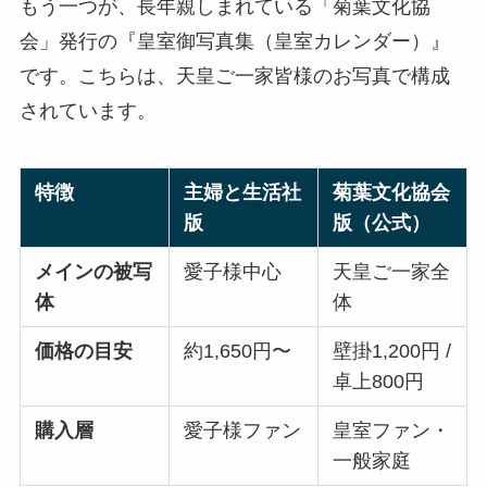
もう一つが、長年親しまれている「菊葉文化協
会」発行の『皇室御写真集（皇室カレンダー）』
です。こちらは、天皇ご一家皆様のお写真で構成
されています。
特徴
主婦と生活社
菊葉文化協会
版
版（公式）
メインの被写
愛子様中心
天皇ご一家全
体
体
価格の目安
約1,650円〜
壁掛1,200円 /
卓上800円
購入層
愛子様ファン
皇室ファン・
一般家庭